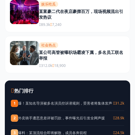
娱乐吃瓜
某富豪二代在夜店豪掷百万，现场视频流出引
发热议
89.3k
7,240
社会热点
某公司高管被曝职场霸凌下属，多名员工联名
举报
312.0k
18,900
热门排行
1
爆！某知名导演被多名演员控诉潜规则，受害者将集体发声
31.2k
2
外卖骑手遭恶意差评被罚款，事件曝光后引发全网声援
28.9k
3
爆料：某顶流组合即将解散，成员各奔前程
24.5k