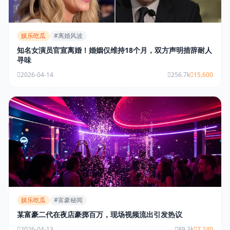
娱乐吃瓜
#离婚风波
知名女演员官宣离婚！婚姻仅维持18个月，双方声明措辞耐人
寻味
2026-04-14
256.7k
15,600
娱乐吃瓜
#富豪秘闻
某富豪二代在夜店豪掷百万，现场视频流出引发热议
2026-04-13
89.3k
7,240