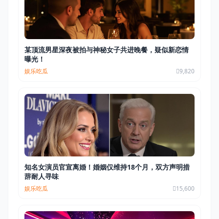
某顶流男星深夜被拍与神秘女子共进晚餐，疑似新恋情
曝光！
娱乐吃瓜
9,820
知名女演员官宣离婚！婚姻仅维持18个月，双方声明措
辞耐人寻味
娱乐吃瓜
15,600