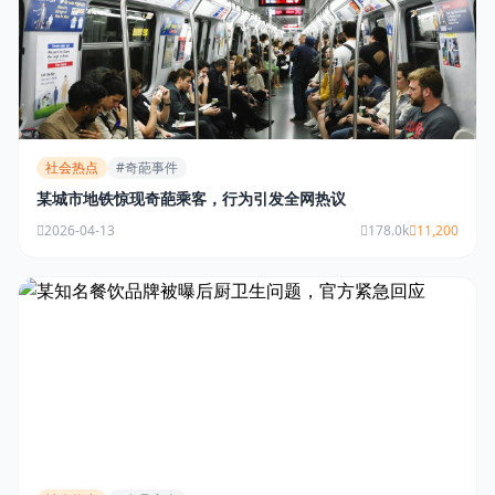
社会热点
#奇葩事件
某城市地铁惊现奇葩乘客，行为引发全网热议
2026-04-13
178.0k
11,200