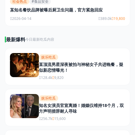
社会热点
#食品安全
某知名餐饮品牌被曝后厨卫生问题，官方紧急回应
2026-04-14
389.0k
19,800
最新爆料
今日最新吃瓜内容
娱乐吃瓜
某顶流男星深夜被拍与神秘女子共进晚餐，疑
似新恋情曝光！
128.4k
9,820
娱乐吃瓜
知名女演员官宣离婚！婚姻仅维持18个月，双
方声明措辞耐人寻味
256.7k
15,600